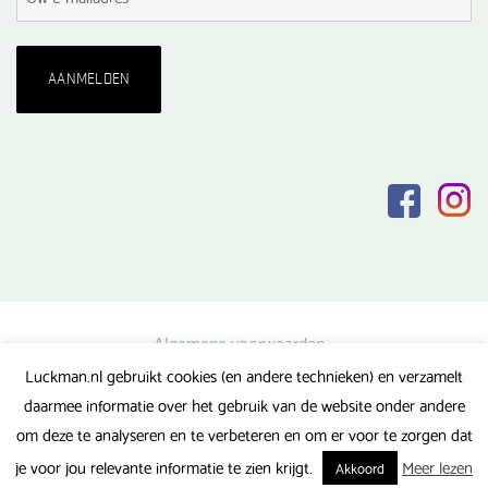
Algemene voorwaarden
Luckman.nl gebruikt cookies (en andere technieken) en verzamelt
Privacy verklaring
daarmee informatie over het gebruik van de website onder andere
Veel gestelde vragen
om deze te analyseren en te verbeteren en om er voor te zorgen dat
Gerealiseerd door FlipMedia
je voor jou relevante informatie te zien krijgt.
Meer lezen
Akkoord