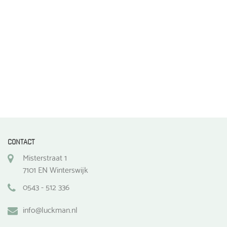
de
productpagina
CONTACT
Misterstraat 1
7101 EN Winterswijk
0543 - 512 336
info@luckman.nl