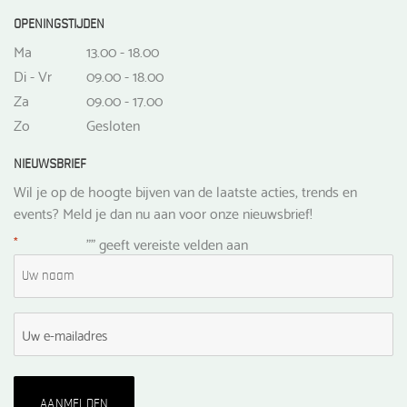
OPENINGSTIJDEN
Ma
13.00 - 18.00
Di - Vr
09.00 - 18.00
Za
09.00 - 17.00
Zo
Gesloten
NIEUWSBRIEF
Wil je op de hoogte bijven van de laatste acties, trends en
events? Meld je dan nu aan voor onze nieuwsbrief!
*
"
" geeft vereiste velden aan