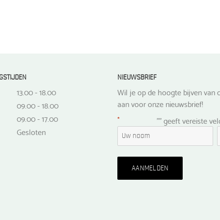
GSTIJDEN
NIEUWSBRIEF
13.00 - 18.00
Wil je op de hoogte bijven van d
aan voor onze nieuwsbrief!
09.00 - 18.00
09.00 - 17.00
*
"
" geeft vereiste ve
Gesloten