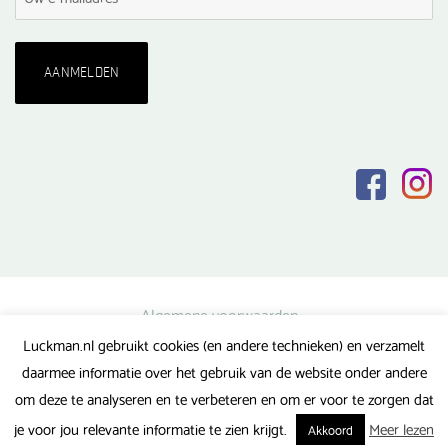
Algemene voorwaarden
Luckman.nl gebruikt cookies (en andere technieken) en verzamelt
Privacy verklaring
daarmee informatie over het gebruik van de website onder andere
Veel gestelde vragen
om deze te analyseren en te verbeteren en om er voor te zorgen dat
Gerealiseerd door FlipMedia
je voor jou relevante informatie te zien krijgt.
Meer lezen
Akkoord