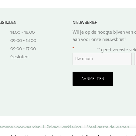
GSTIJDEN
NIEUWSBRIEF
13.00 - 18.00
Wil je op de hoogte bijven van d
aan voor onze nieuwsbrief!
09.00 - 18.00
09.00 - 17.00
*
"
" geeft vereiste ve
Gesloten
emene voorwaarden
|
Privacy verklaring
|
Veel gestelde vragen