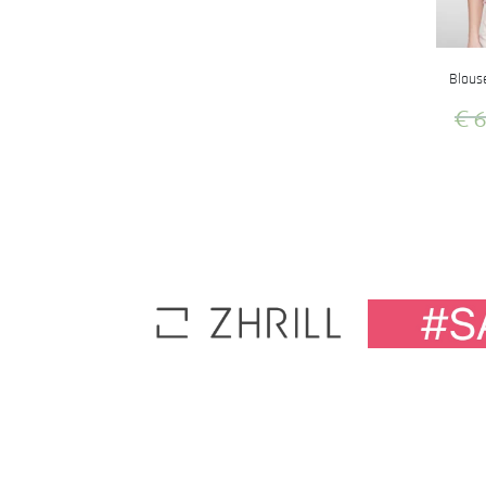
Blous
€
6