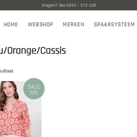
Vragen? Bel 0543 - 512 336
HOME
WEBSHOP
MERKEN
SPAARSYSTEEM
u/Orange/Cassis
sultaat
SALE
20%