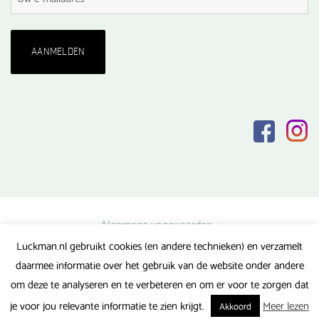
Algemene voorwaarden
Luckman.nl gebruikt cookies (en andere technieken) en verzamelt
Privacy verklaring
daarmee informatie over het gebruik van de website onder andere
Veel gestelde vragen
om deze te analyseren en te verbeteren en om er voor te zorgen dat
Gerealiseerd door FlipMedia
je voor jou relevante informatie te zien krijgt.
Meer lezen
Akkoord