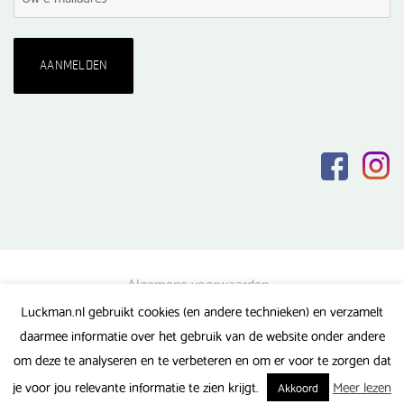
Algemene voorwaarden
Luckman.nl gebruikt cookies (en andere technieken) en verzamelt
Privacy verklaring
daarmee informatie over het gebruik van de website onder andere
Veel gestelde vragen
om deze te analyseren en te verbeteren en om er voor te zorgen dat
Gerealiseerd door FlipMedia
je voor jou relevante informatie te zien krijgt.
Meer lezen
Akkoord