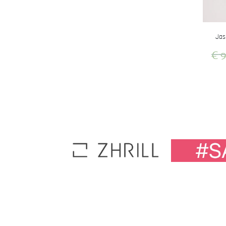
Jas
€
9