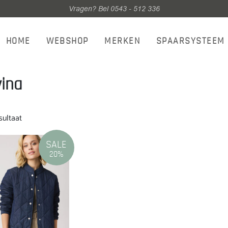
Vragen? Bel 0543 - 512 336
HOME
WEBSHOP
MERKEN
SPAARSYSTEEM
ina
sultaat
SALE
20%