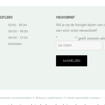
GSTIJDEN
NIEUWSBRIEF
13.00 - 18.00
Wil je op de hoogte bijven van d
aan voor onze nieuwsbrief!
09.00 - 18.00
09.00 - 17.00
*
"
" geeft vereiste ve
Gesloten
emene voorwaarden
|
Privacy verklaring
|
Veel gestelde vragen