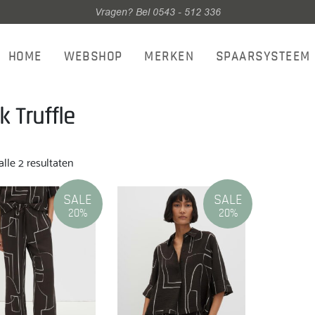
Vragen? Bel 0543 - 512 336
HOME
WEBSHOP
MERKEN
SPAARSYSTEEM
k Truffle
Gesorteerd
lle 2 resultaten
op
nieuwste
SALE
SALE
20%
20%