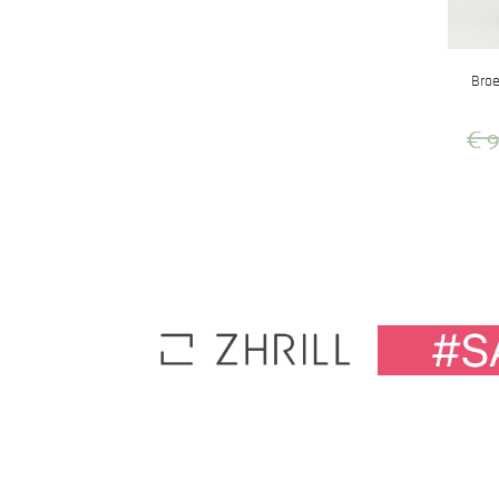
Broe
€
9