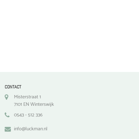
de
productpagina
CONTACT
Misterstraat 1
7101 EN Winterswijk
0543 - 512 336
info@luckman.nl