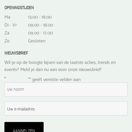
OPENINGSTIJDEN
Ma
13.00 - 18.00
Di - Vr
09.00 - 18.00
Za
09.00 - 17.00
Zo
Gesloten
NIEUWSBRIEF
Wil je op de hoogte bijven van de laatste acties, trends en
events? Meld je dan nu aan voor onze nieuwsbrief!
*
"
" geeft vereiste velden aan