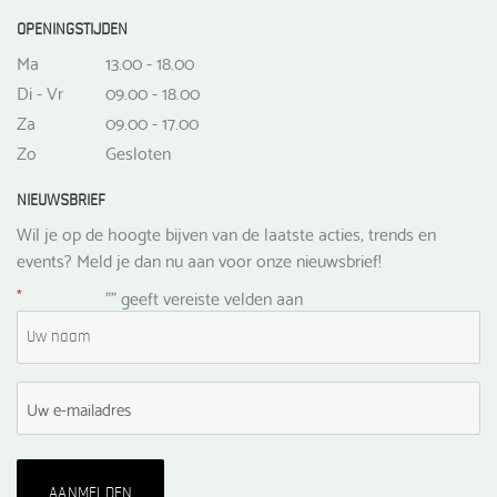
OPENINGSTIJDEN
Ma
13.00 - 18.00
Di - Vr
09.00 - 18.00
Za
09.00 - 17.00
Zo
Gesloten
NIEUWSBRIEF
Wil je op de hoogte bijven van de laatste acties, trends en
events? Meld je dan nu aan voor onze nieuwsbrief!
*
"
" geeft vereiste velden aan