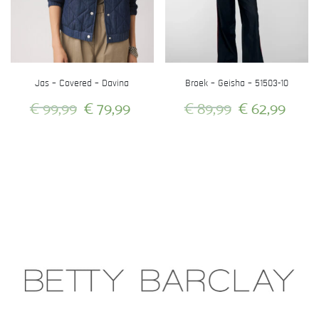
Jas – Covered – Davina
Broek – Geisha – 51503-10
Oorspronkelijke
Huidige
Oorspronkeli
Huid
€
99,99
€
79,99
€
89,99
€
62,99
prijs
prijs
prijs
prijs
Dit
Dit
was:
is:
was:
is:
product
product
heeft
heeft
€ 99,99.
€ 79,99.
€ 89,99.
€ 62
meerdere
meerdere
variaties.
variaties.
Deze
Deze
optie
optie
kan
kan
gekozen
gekozen
worden
worden
op
op