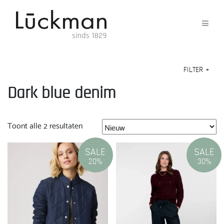
FILTER
+
Dark blue denim
Gesorteerd
Toont alle 2 resultaten
op
nieuwste
SALE
SALE
20%
30%