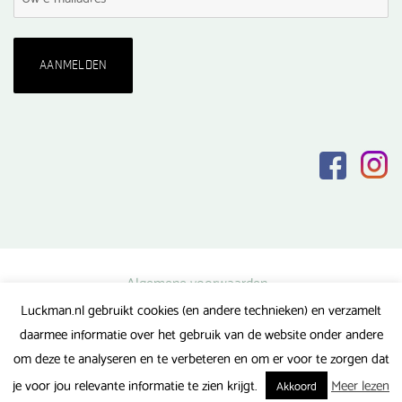
Algemene voorwaarden
Luckman.nl gebruikt cookies (en andere technieken) en verzamelt
Privacy verklaring
daarmee informatie over het gebruik van de website onder andere
Veel gestelde vragen
om deze te analyseren en te verbeteren en om er voor te zorgen dat
Gerealiseerd door FlipMedia
je voor jou relevante informatie te zien krijgt.
Meer lezen
Akkoord