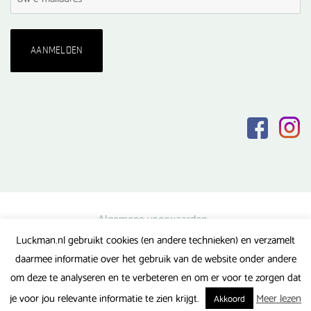
Algemene voorwaarden
Luckman.nl gebruikt cookies (en andere technieken) en verzamelt
Privacy verklaring
daarmee informatie over het gebruik van de website onder andere
Veel gestelde vragen
om deze te analyseren en te verbeteren en om er voor te zorgen dat
Gerealiseerd door FlipMedia
je voor jou relevante informatie te zien krijgt.
Meer lezen
Akkoord