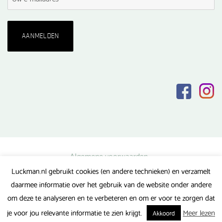
Algemene voorwaarden
Luckman.nl gebruikt cookies (en andere technieken) en verzamelt
Privacy verklaring
daarmee informatie over het gebruik van de website onder andere
Veel gestelde vragen
om deze te analyseren en te verbeteren en om er voor te zorgen dat
Gerealiseerd door FlipMedia
je voor jou relevante informatie te zien krijgt.
Meer lezen
Akkoord