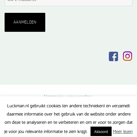
Algemene voorwaarden
Luckman.nl gebruikt cookies (en andere technieken) en verzamelt
Privacy verklaring
daarmee informatie over het gebruik van de website onder andere
Veel gestelde vragen
om deze te analyseren en te verbeteren en om er voor te zorgen dat
Gerealiseerd door FlipMedia
je voor jou relevante informatie te zien krijgt.
Meer lezen
Akkoord