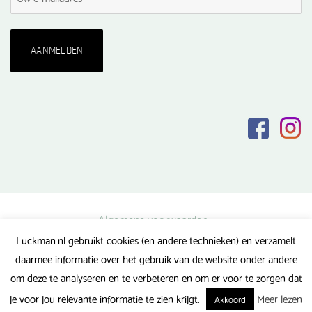
Algemene voorwaarden
Luckman.nl gebruikt cookies (en andere technieken) en verzamelt
Privacy verklaring
daarmee informatie over het gebruik van de website onder andere
Veel gestelde vragen
om deze te analyseren en te verbeteren en om er voor te zorgen dat
Gerealiseerd door FlipMedia
je voor jou relevante informatie te zien krijgt.
Meer lezen
Akkoord