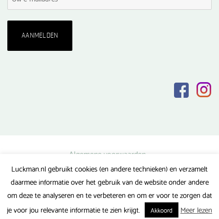
Algemene voorwaarden
Luckman.nl gebruikt cookies (en andere technieken) en verzamelt
Privacy verklaring
daarmee informatie over het gebruik van de website onder andere
Veel gestelde vragen
om deze te analyseren en te verbeteren en om er voor te zorgen dat
Gerealiseerd door FlipMedia
je voor jou relevante informatie te zien krijgt.
Meer lezen
Akkoord