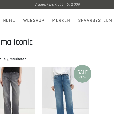
Vragen? Bel 0543 - 512 336
HOME
WEBSHOP
MERKEN
SPAARSYSTEEM
lma Iconic
Gesorteerd
lle 2 resultaten
op
nieuwste
SALE
20%