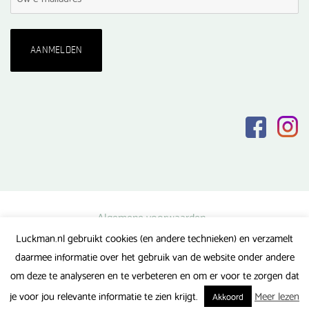
Algemene voorwaarden
Luckman.nl gebruikt cookies (en andere technieken) en verzamelt
Privacy verklaring
daarmee informatie over het gebruik van de website onder andere
Veel gestelde vragen
om deze te analyseren en te verbeteren en om er voor te zorgen dat
Gerealiseerd door FlipMedia
je voor jou relevante informatie te zien krijgt.
Meer lezen
Akkoord