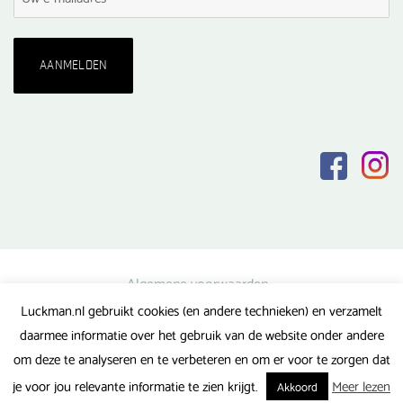
Algemene voorwaarden
Luckman.nl gebruikt cookies (en andere technieken) en verzamelt
Privacy verklaring
daarmee informatie over het gebruik van de website onder andere
Veel gestelde vragen
om deze te analyseren en te verbeteren en om er voor te zorgen dat
Gerealiseerd door FlipMedia
je voor jou relevante informatie te zien krijgt.
Meer lezen
Akkoord