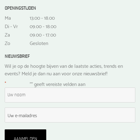
OPENINGSTIJDEN
Ma
13.00 - 18.00
Di - Vr
09.00 - 18.00
Za
09.00 - 17.00
Zo
Gesloten
NIEUWSBRIEF
Wil je op de hoogte bijven van de laatste acties, trends en
events? Meld je dan nu aan voor onze nieuwsbrief!
*
"
" geeft vereiste velden aan