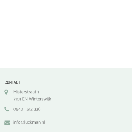
de
productpagina
CONTACT
Misterstraat 1
7101 EN Winterswijk
0543 - 512 336
info@luckman.nl