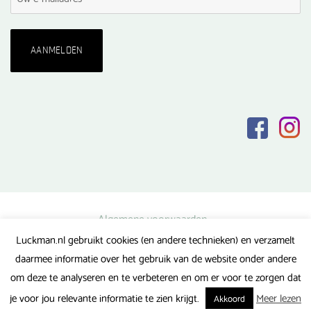
Algemene voorwaarden
Luckman.nl gebruikt cookies (en andere technieken) en verzamelt
Privacy verklaring
daarmee informatie over het gebruik van de website onder andere
Veel gestelde vragen
om deze te analyseren en te verbeteren en om er voor te zorgen dat
Gerealiseerd door FlipMedia
je voor jou relevante informatie te zien krijgt.
Meer lezen
Akkoord