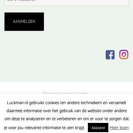
Algemene voorwaarden
Luckman.nl gebruikt cookies (en andere technieken) en verzamelt
Privacy verklaring
daarmee informatie over het gebruik van de website onder andere
Veel gestelde vragen
om deze te analyseren en te verbeteren en om er voor te zorgen dat
Gerealiseerd door FlipMedia
je voor jou relevante informatie te zien krijgt.
Meer lezen
Akkoord