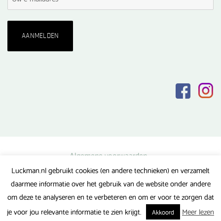
Algemene voorwaarden
Luckman.nl gebruikt cookies (en andere technieken) en verzamelt
Privacy verklaring
daarmee informatie over het gebruik van de website onder andere
Veel gestelde vragen
om deze te analyseren en te verbeteren en om er voor te zorgen dat
Gerealiseerd door FlipMedia
je voor jou relevante informatie te zien krijgt.
Meer lezen
Akkoord