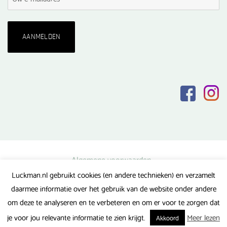
Algemene voorwaarden
Luckman.nl gebruikt cookies (en andere technieken) en verzamelt
Privacy verklaring
daarmee informatie over het gebruik van de website onder andere
Veel gestelde vragen
om deze te analyseren en te verbeteren en om er voor te zorgen dat
Gerealiseerd door FlipMedia
je voor jou relevante informatie te zien krijgt.
Meer lezen
Akkoord