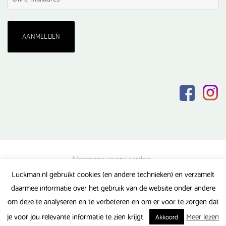
Algemene voorwaarden
Luckman.nl gebruikt cookies (en andere technieken) en verzamelt
Privacy verklaring
daarmee informatie over het gebruik van de website onder andere
Veel gestelde vragen
om deze te analyseren en te verbeteren en om er voor te zorgen dat
Gerealiseerd door FlipMedia
je voor jou relevante informatie te zien krijgt.
Meer lezen
Akkoord