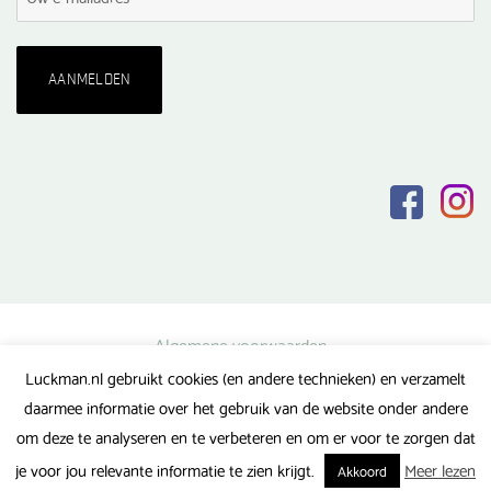
Algemene voorwaarden
Luckman.nl gebruikt cookies (en andere technieken) en verzamelt
Privacy verklaring
daarmee informatie over het gebruik van de website onder andere
Veel gestelde vragen
om deze te analyseren en te verbeteren en om er voor te zorgen dat
Gerealiseerd door FlipMedia
je voor jou relevante informatie te zien krijgt.
Meer lezen
Akkoord