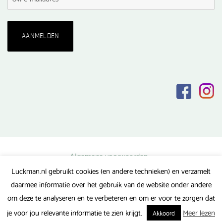
Algemene voorwaarden
Luckman.nl gebruikt cookies (en andere technieken) en verzamelt
Privacy verklaring
daarmee informatie over het gebruik van de website onder andere
Veel gestelde vragen
om deze te analyseren en te verbeteren en om er voor te zorgen dat
Gerealiseerd door FlipMedia
je voor jou relevante informatie te zien krijgt.
Meer lezen
Akkoord