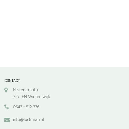
de
de
productpagina
productpagina
CONTACT
Misterstraat 1
7101 EN Winterswijk
0543 - 512 336
info@luckman.nl