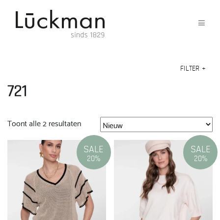
FILTER
+
721
Gesorteerd
Toont alle 2 resultaten
op
nieuwste
SALE
SALE
20%
20%