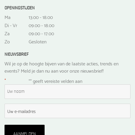
OPENINGSTIJDEN
Ma
13.00 - 18.00
Di - Vr
09.00 - 18.00
Za
09.00 - 17.00
Zo
Gesloten
NIEUWSBRIEF
Wil je op de hoogte bijven van de laatste acties, trends en
events? Meld je dan nu aan voor onze nieuwsbrief!
*
"
" geeft vereiste velden aan