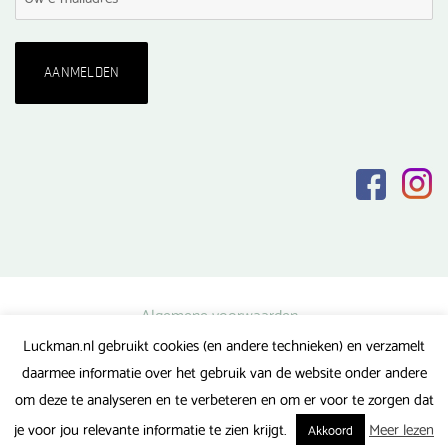
Algemene voorwaarden
Luckman.nl gebruikt cookies (en andere technieken) en verzamelt
Privacy verklaring
daarmee informatie over het gebruik van de website onder andere
Veel gestelde vragen
om deze te analyseren en te verbeteren en om er voor te zorgen dat
Gerealiseerd door FlipMedia
je voor jou relevante informatie te zien krijgt.
Meer lezen
Akkoord