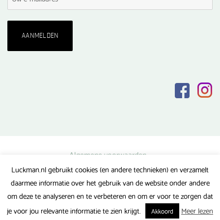
Algemene voorwaarden
Luckman.nl gebruikt cookies (en andere technieken) en verzamelt
Privacy verklaring
daarmee informatie over het gebruik van de website onder andere
Veel gestelde vragen
om deze te analyseren en te verbeteren en om er voor te zorgen dat
Gerealiseerd door FlipMedia
je voor jou relevante informatie te zien krijgt.
Meer lezen
Akkoord