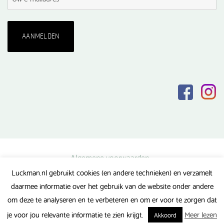
Algemene voorwaarden
Luckman.nl gebruikt cookies (en andere technieken) en verzamelt
Privacy verklaring
daarmee informatie over het gebruik van de website onder andere
Veel gestelde vragen
om deze te analyseren en te verbeteren en om er voor te zorgen dat
Gerealiseerd door FlipMedia
je voor jou relevante informatie te zien krijgt.
Meer lezen
Akkoord