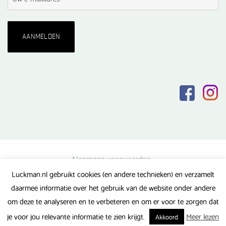
Algemene voorwaarden
Luckman.nl gebruikt cookies (en andere technieken) en verzamelt
Privacy verklaring
daarmee informatie over het gebruik van de website onder andere
Veel gestelde vragen
om deze te analyseren en te verbeteren en om er voor te zorgen dat
Gerealiseerd door FlipMedia
je voor jou relevante informatie te zien krijgt.
Meer lezen
Akkoord