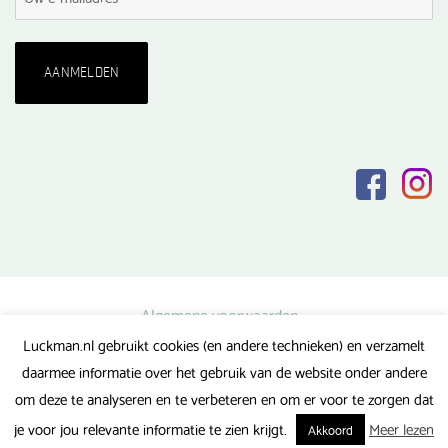
Algemene voorwaarden
Luckman.nl gebruikt cookies (en andere technieken) en verzamelt
Privacy verklaring
daarmee informatie over het gebruik van de website onder andere
Veel gestelde vragen
om deze te analyseren en te verbeteren en om er voor te zorgen dat
Gerealiseerd door FlipMedia
je voor jou relevante informatie te zien krijgt.
Meer lezen
Akkoord