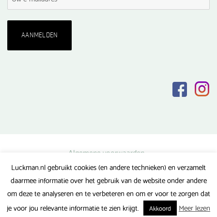
Algemene voorwaarden
Luckman.nl gebruikt cookies (en andere technieken) en verzamelt
Privacy verklaring
daarmee informatie over het gebruik van de website onder andere
Veel gestelde vragen
om deze te analyseren en te verbeteren en om er voor te zorgen dat
Gerealiseerd door FlipMedia
je voor jou relevante informatie te zien krijgt.
Meer lezen
Akkoord