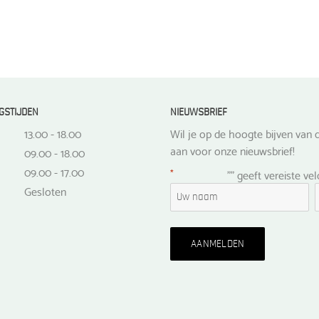
GSTIJDEN
NIEUWSBRIEF
13.00 - 18.00
Wil je op de hoogte bijven van d
aan voor onze nieuwsbrief!
09.00 - 18.00
09.00 - 17.00
*
"
" geeft vereiste ve
Gesloten