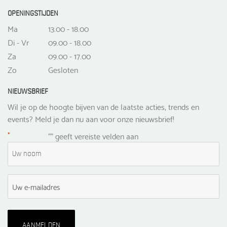
OPENINGSTIJDEN
Ma
13.00 - 18.00
Di - Vr
09.00 - 18.00
Za
09.00 - 17.00
Zo
Gesloten
NIEUWSBRIEF
Wil je op de hoogte bijven van de laatste acties, trends en
events? Meld je dan nu aan voor onze nieuwsbrief!
*
"
" geeft vereiste velden aan