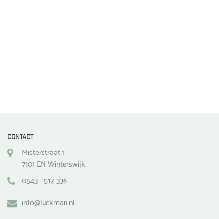
de
productpagina
CONTACT
Misterstraat 1
7101 EN Winterswijk
0543 - 512 336
info@luckman.nl