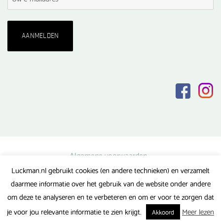
Algemene voorwaarden
Luckman.nl gebruikt cookies (en andere technieken) en verzamelt
Privacy verklaring
daarmee informatie over het gebruik van de website onder andere
Veel gestelde vragen
om deze te analyseren en te verbeteren en om er voor te zorgen dat
Gerealiseerd door FlipMedia
je voor jou relevante informatie te zien krijgt.
Meer lezen
Akkoord