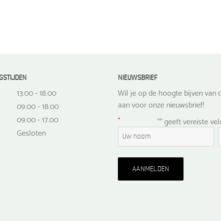
GSTIJDEN
NIEUWSBRIEF
13.00 - 18.00
Wil je op de hoogte bijven van d
aan voor onze nieuwsbrief!
09.00 - 18.00
09.00 - 17.00
*
"
" geeft vereiste ve
Gesloten