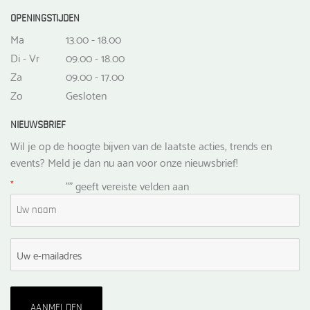
OPENINGSTIJDEN
Ma
13.00 - 18.00
Di - Vr
09.00 - 18.00
Za
09.00 - 17.00
Zo
Gesloten
NIEUWSBRIEF
Wil je op de hoogte bijven van de laatste acties, trends en
events? Meld je dan nu aan voor onze nieuwsbrief!
*
"
" geeft vereiste velden aan