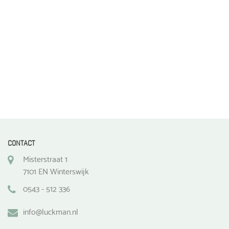
de
productpagina
CONTACT
Misterstraat 1
7101 EN Winterswijk
0543 - 512 336
info@luckman.nl