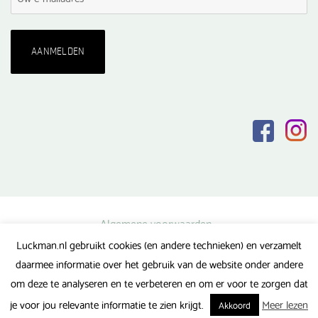
Algemene voorwaarden
Luckman.nl gebruikt cookies (en andere technieken) en verzamelt
Privacy verklaring
daarmee informatie over het gebruik van de website onder andere
Veel gestelde vragen
om deze te analyseren en te verbeteren en om er voor te zorgen dat
Gerealiseerd door FlipMedia
je voor jou relevante informatie te zien krijgt.
Meer lezen
Akkoord