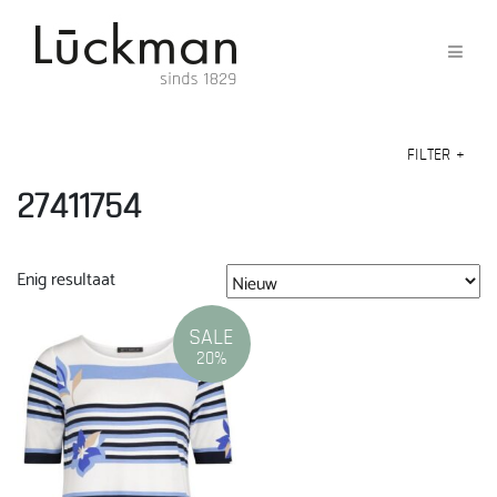
FILTER
+
27411754
Enig resultaat
SALE
20%