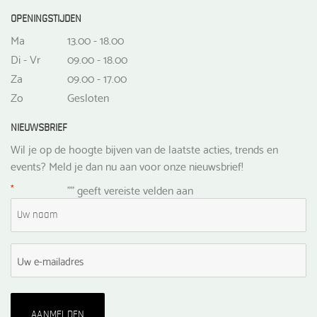
OPENINGSTIJDEN
Ma
13.00 - 18.00
Di - Vr
09.00 - 18.00
Za
09.00 - 17.00
Zo
Gesloten
NIEUWSBRIEF
Wil je op de hoogte bijven van de laatste acties, trends en
events? Meld je dan nu aan voor onze nieuwsbrief!
*
"
" geeft vereiste velden aan