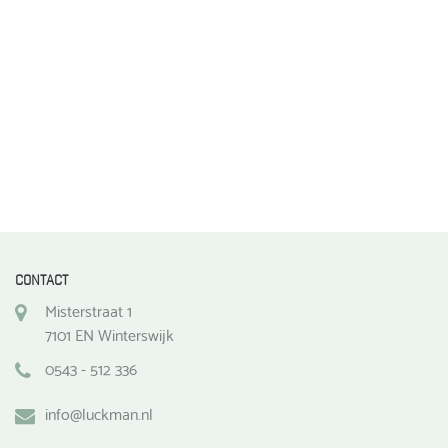
de
productpagina
CONTACT
Misterstraat 1
7101 EN Winterswijk
0543 - 512 336
info@luckman.nl