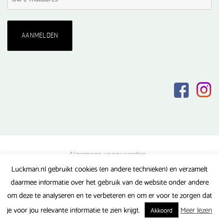
Algemene voorwaarden
Luckman.nl gebruikt cookies (en andere technieken) en verzamelt
Privacy verklaring
daarmee informatie over het gebruik van de website onder andere
Veel gestelde vragen
om deze te analyseren en te verbeteren en om er voor te zorgen dat
Gerealiseerd door FlipMedia
je voor jou relevante informatie te zien krijgt.
Meer lezen
Akkoord