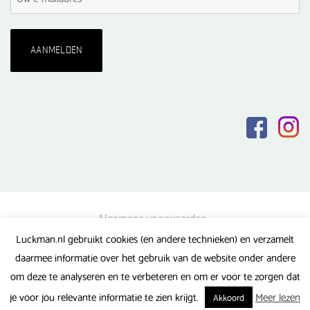
Algemene voorwaarden
Luckman.nl gebruikt cookies (en andere technieken) en verzamelt
Privacy verklaring
daarmee informatie over het gebruik van de website onder andere
Veel gestelde vragen
om deze te analyseren en te verbeteren en om er voor te zorgen dat
Gerealiseerd door FlipMedia
je voor jou relevante informatie te zien krijgt.
Meer lezen
Akkoord