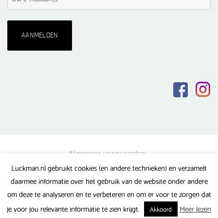
Algemene voorwaarden
Luckman.nl gebruikt cookies (en andere technieken) en verzamelt
Privacy verklaring
daarmee informatie over het gebruik van de website onder andere
Veel gestelde vragen
om deze te analyseren en te verbeteren en om er voor te zorgen dat
Gerealiseerd door FlipMedia
je voor jou relevante informatie te zien krijgt.
Meer lezen
Akkoord