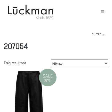
FILTER
+
207054
Enig resultaat
SALE
30%