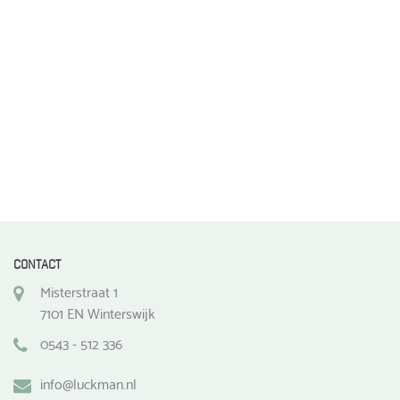
de
productpagina
CONTACT
Misterstraat 1
7101 EN Winterswijk
0543 - 512 336
info@luckman.nl