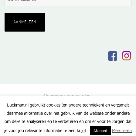
Algemene voorwaarden
Luckman.nl gebruikt cookies (en andere technieken) en verzamelt
Privacy verklaring
daarmee informatie over het gebruik van de website onder andere
Veel gestelde vragen
om deze te analyseren en te verbeteren en om er voor te zorgen dat
Gerealiseerd door FlipMedia
je voor jou relevante informatie te zien krijgt.
Meer lezen
Akkoord