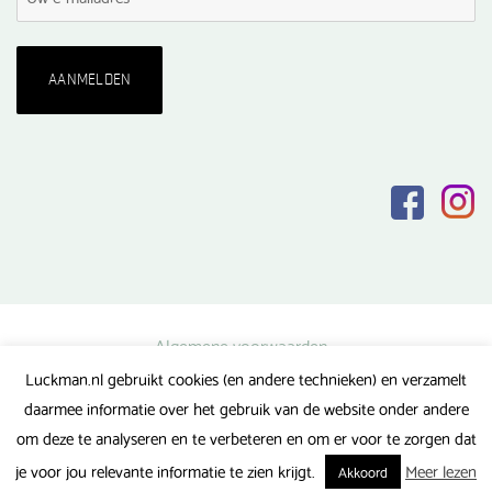
Algemene voorwaarden
Luckman.nl gebruikt cookies (en andere technieken) en verzamelt
Privacy verklaring
daarmee informatie over het gebruik van de website onder andere
Veel gestelde vragen
om deze te analyseren en te verbeteren en om er voor te zorgen dat
Gerealiseerd door FlipMedia
je voor jou relevante informatie te zien krijgt.
Meer lezen
Akkoord