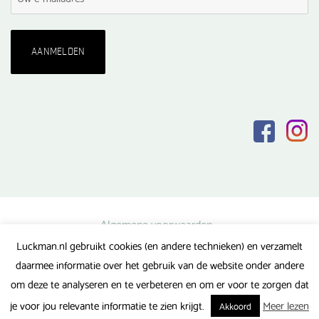
Algemene voorwaarden
Luckman.nl gebruikt cookies (en andere technieken) en verzamelt
Privacy verklaring
daarmee informatie over het gebruik van de website onder andere
Veel gestelde vragen
om deze te analyseren en te verbeteren en om er voor te zorgen dat
Gerealiseerd door FlipMedia
je voor jou relevante informatie te zien krijgt.
Meer lezen
Akkoord