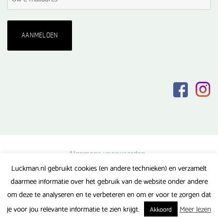
Algemene voorwaarden
Luckman.nl gebruikt cookies (en andere technieken) en verzamelt
Privacy verklaring
daarmee informatie over het gebruik van de website onder andere
Veel gestelde vragen
om deze te analyseren en te verbeteren en om er voor te zorgen dat
Gerealiseerd door FlipMedia
je voor jou relevante informatie te zien krijgt.
Meer lezen
Akkoord